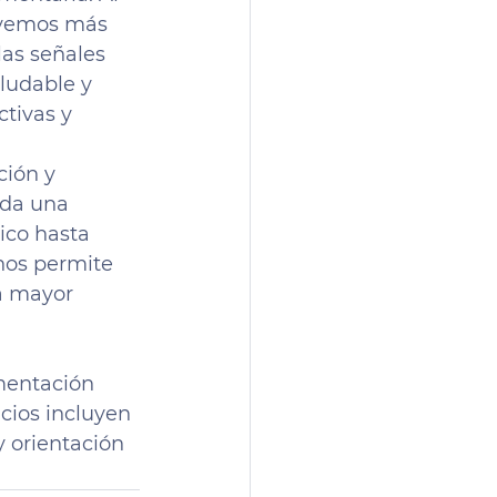
lvemos más 
as señales 
ludable y 
tivas y 
ión y 
nda una 
ico hasta 
nos permite 
a mayor 
mentación 
icios incluyen 
 orientación 