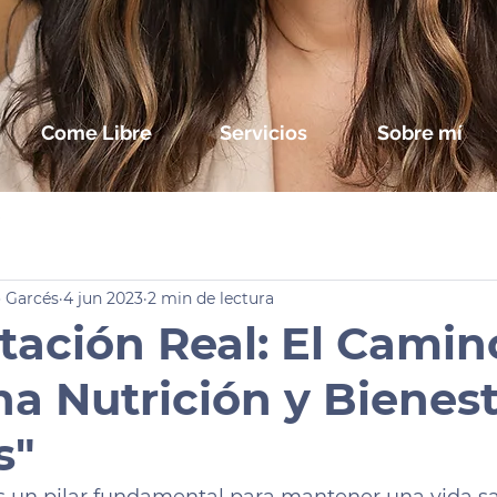
Come Libre
Servicios
Sobre mí
s
o Garcés
4 jun 2023
2 min de lectura
tación Real: El Camin
na Nutrición y Bienes
s"