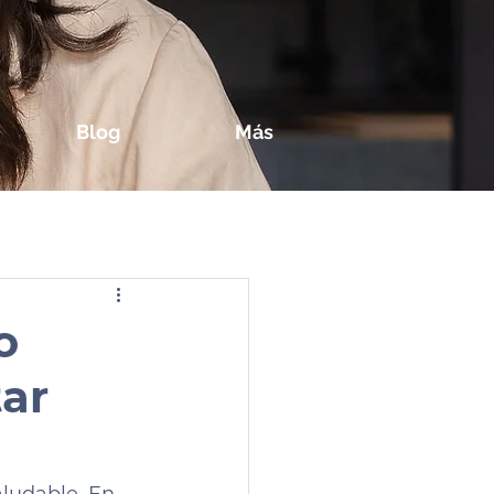
Blog
Más
o
tar