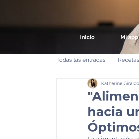
Inicio
Mi app
Todas las entradas
Receta
Katherine Girald
"Alimen
hacia u
Óptimo