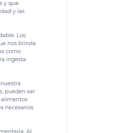
s y que 
dad y las 
able. Los 
que nos brinda 
os como 
ra ingesta 
 nuestra 
s, pueden ser 
r alimentos 
es necesarios 
entaria. Al 