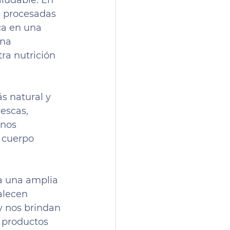
ludable. En 
 procesadas 
ca en una 
una 
ra nutrición 
s natural y 
escas, 
 nos 
 cuerpo 
a una amplia 
alecen 
 nos brindan 
 productos 