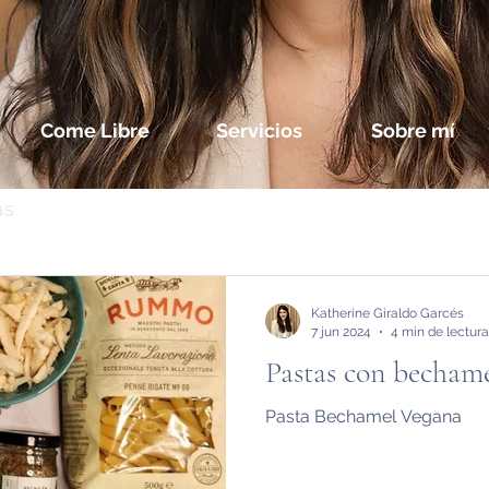
Come Libre
Servicios
Sobre mí
as
Katherine Giraldo Garcés
7 jun 2024
4 min de lectura
Pastas con becham
Pasta Bechamel Vegana