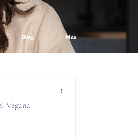
Blog
Más
el Vegana