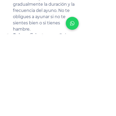
gradualmente la duración y la 
frecuencia del ayuno. No te 
obligues a ayunar si no te 
sientes bien o si tienes 
hambre.
Bebe suficiente agua
: Bebe 
suficiente agua y otras 
bebidas sin calorías durante 
los períodos de ayuno para 
mantenerte hidratado y 
reducir el hambre.
Come alimentos saludables
: 
Come alimentos saludables y 
nutritivos durante los períodos 
de alimentación para 
asegurarte de que obtienes 
todos los nutrientes que 
necesitas.